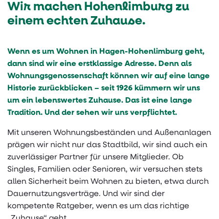
Wir machen Hohenlimburg zu
einem echten Zuhause.
ÜBER UNS
Archiv
Fotogalerie
WEG-Verwaltung
Hilfen im Alltag
Wohnen mit Mehrwert
KONTAKT
Referenzen
Demenz-WG "Auf dem Lölfert 2"
Häufige Fragen
Imagefilm
Wenn es um Wohnen in Hagen-Hohenlimburg geht,
Gegenseitige Hilfe und Engagement
Downloads
Unternehmensleitbild
Ihre Ansprechpartner
dann sind wir eine erstklassige Adresse. Denn als
Wohnungsgenossenschaft können wir auf eine lange
Kooperation mit Pflegediensten
Mietschulden vorbeugen
Geschichte
E-Mail Formular
Historie zurückblicken – seit 1926 kümmern wir uns
um ein lebenswertes Zuhause. Das ist eine lange
Seniorenkaffeetrinken
Technik
Daten und Fakten
Öffnungszeiten - Wegbeschreibung
Tradition. Und der sehen wir uns verpflichtet.
Unsere Gewerbemieter
Gremien
Mit unseren Wohnungsbeständen und Außenanlagen
prägen wir nicht nur das Stadtbild, wir sind auch ein
Satzung
zuverlässiger Partner für unsere Mitglieder. Ob
Singles, Familien oder Senioren, wir versuchen stets
Jobs
allen Sicherheit beim Wohnen zu bieten, etwa durch
Dauernutzungsverträge. Und wir sind der
kompetente Ratgeber, wenn es um das richtige
„Zuhause“ geht.