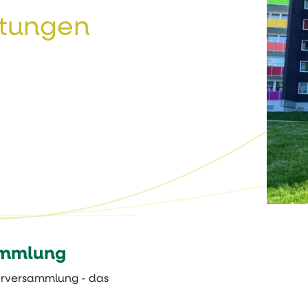
tungen
ammlung
terversammlung - das