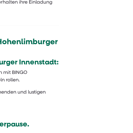
erhalten ihre Einladung
Hohenlimburger
urger Innenstadt:
fen mit BINGO
n rollen.
nenden und lustigen
merpause.