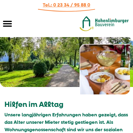
Tel.: 0 23 34 / 95 88 0
Springe direkt zu:
SUCHE
Hauptmenü
Inhalt
START
AKTUELL
WOHNUNGEN
Meldungen
Hilfen im Alltag
HAUSVERWALTUNG
Mietermagazin
Vermietung von Wohnungen
Unsere langjährigen Erfahrungen haben gezeigt, dass
WOHNEN IM ALTER
Termine
Wohnungsangebote
Kompetenz
das Alter unserer Mieter stetig gestiegen ist. Als
Wohnungsgenossenschaft sind wir uns der sozialen
Pressestimmen
Wohnungssuche
Treuhand-Mietverwaltung
Einführung