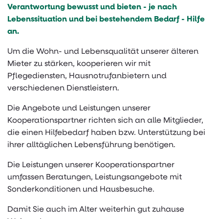
Verantwortung bewusst und bieten - je nach
Lebenssituation und bei bestehendem Bedarf - Hilfe
Archiv
Fotogalerie
WEG-Verwaltung
Hilfen im Alltag
an.
Referenzen
Demenz-WG "Auf dem Lölfert 2"
Um die Wohn- und Lebensqualität unserer älteren
Gegenseitige Hilfe und Engagement
Mieter zu stärken, kooperieren wir mit
Pflegediensten, Hausnotrufanbietern und
Kooperation mit Pflegediensten
verschiedenen Dienstleistern.
Seniorenkaffeetrinken
Die Angebote und Leistungen unserer
Kooperationspartner richten sich an alle Mitglieder,
SERVICE
die einen Hilfebedarf haben bzw. Unterstützung bei
ihrer alltäglichen Lebensführung benötigen.
ÜBER UNS
Wohnen mit Mehrwert
Die Leistungen unserer Kooperationspartner
KONTAKT
Häufige Fragen
Imagefilm
umfassen Beratungen, Leistungsangebote mit
Sonderkonditionen und Hausbesuche.
Downloads
Unternehmensleitbild
Ihre Ansprechpartner
Damit Sie auch im Alter weiterhin gut zuhause
Mietschulden vorbeugen
Geschichte
E-Mail Formular