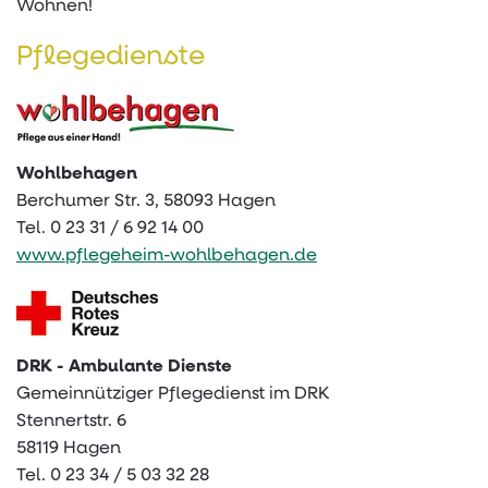
Wohnen!
Technik
Daten und Fakten
Öffnungszeiten - Wegbeschreibung
Pflegedienste
Unsere Gewerbemieter
Gremien
Satzung
Wohlbehagen
Jobs
Berchumer Str. 3, 58093 Hagen
Tel. 0 23 31 / 6 92 14 00
www.pflegeheim-wohlbehagen.de
DRK - Ambulante Dienste
Gemeinnütziger Pflegedienst im DRK
Stennertstr. 6
58119 Hagen
Tel. 0 23 34 / 5 03 32 28