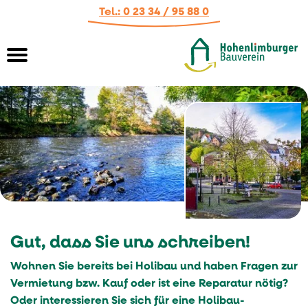
Tel.: 0 23 34 / 95 88 0
Springe direkt zu:
SUCHE
Hauptmenü
Inhalt
START
AKTUELL
WOHNUNGEN
Meldungen
Gut, dass Sie uns schreiben!
HAUSVERWALTUNG
Mietermagazin
Vermietung von Wohnungen
Wohnen Sie bereits bei Holibau und haben Fragen zur
WOHNEN IM ALTER
Termine
Wohnungsangebote
Kompetenz
Vermietung bzw. Kauf oder ist eine Reparatur nötig?
Oder interessieren Sie sich für eine Holibau-
SERVICE
Pressestimmen
Wohnungssuche
Treuhand-Mietverwaltung
Einführung