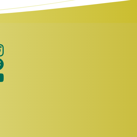
Holibau bei Instagram
Holibau bei Facebook
Holibau bei Youtube