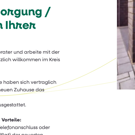
orgung /
n Ihrer
rater und arbeite mit der
zlich willkommen im Kreis
 haben sich vertraglich
 neuen Zuhause das
sgestattet.
Vorteile:
Telefonanschluss oder
flat) der neuesten