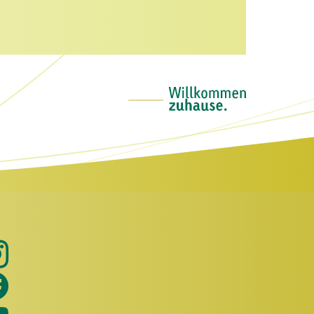
Holibau bei Instagram
Holibau bei Facebook
Holibau bei Youtube